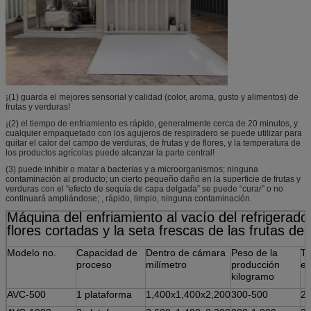
¡(1) guarda el mejores sensorial y calidad (color, aroma, gusto y alimentos) de
frutas y verduras!
¡(2) el tiempo de enfriamiento es rápido, generalmente cerca de 20 minutos, y
cualquier empaquetado con los agujeros de respiradero se puede utilizar para
quitar el calor del campo de verduras, de frutas y de flores, y la temperatura de
los productos agrícolas puede alcanzar la parte central!
(3) puede inhibir o matar a bacterias y a microorganismos; ninguna
contaminación al producto; un cierto pequeño daño en la superficie de frutas y
verduras con el “efecto de sequía de capa delgada” se puede “curar” o no
continuará ampliándose; , rápido, limpio, ninguna contaminación.
Máquina del enfriamiento al vacío del refrigerador
flores cortadas y la seta frescas de las frutas de
Modelo no.
Capacidad de
Dentro de cámara
Peso de la
Ti
proceso
milímetro
producción
el
kilogramo
AVC-500
1 plataforma
1,400x1,400x2,200
300-500
2