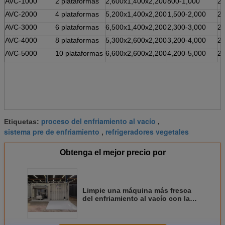
AVC-1000
2 plataformas
2,600x1,400x2,200
800-1,000
2
AVC-2000
4 plataformas
5,200x1,400x2,200
1,500-2,000
2
AVC-3000
6 plataformas
6,500x1,400x2,200
2,300-3,000
2
AVC-4000
8 plataformas
5,300x2,600x2,200
3,200-4,000
2
AVC-5000
10 plataformas
6,600x2,600x2,200
4,200-5,000
2
proceso del enfriamiento al vacío
Etiquetas:
,
sistema pre de enfriamiento
refrigeradores vegetales
,
Obtenga el mejor precio por
Limpie una máquina más fresca
del enfriamiento al vacío con la
aspiradora para las flores y la
seta frescas de corte de las
frutas de las verduras