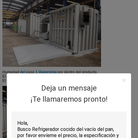
Humedad
del
paso
1.Vaporizing
por dentro del producto.
El paso
2. se lleva
energía bajo la forma de calor de fresco produce.
El paso
3.Make
la superficie y las temperaturas de base es lo mismo.
Deja un mensaje
¡Te llamaremos pronto!