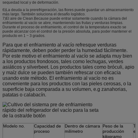
sequedad local y de deformación.
6)La deuda a la prerefrigeración, las flores puede guardar un almacenamiento
más largo. También soluciona el desafío logístico.
7)El aire de Clean.Because puede entrar solamente cuando la cámara del
enfriamiento al vacío se abre, manteniendo las frutas y verduras limpias.
Durante el proceso de enfriamiento, el control de la temperatura exacto se
puede alcanzar con el control de la presión absoluta, para poder mantener el
producto en 1 ~ 3 grados.
Para que el enfriamiento al vacío refresque verduras
rápidamente, deben poder perder la humedad fácilmente.
Por este motivo el enfriamiento al vacío se adapta muy bien
a los productos frondosos, tales como lechugas, verdes
asiáticos y silverbeet. Los productos tales como bróculi, apio
y maíz dulce se pueden también refrescar con eficacia
usando este método. El enfriamiento al vacío no es
conveniente para los productos con las pieles cerosas, o la
superficie baja comparada a su volumen, e.g zanahorias,
patatas o calabacín.
Modelo no.
Capacidad de
Dentro de cámara
Peso de la
Ti
proceso
milímetro
producción
el
kilogramo