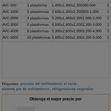
AVC-500
1 plataforma
1,400x1,400x2,200
300-500
2
AVC-1000
2 plataformas
2,600x1,400x2,200
800-1,000
2
AVC-2000
4 plataformas
5,200x1,400x2,200
1,500-2,000
2
AVC-3000
6 plataformas
6,500x1,400x2,200
2,300-3,000
2
AVC-4000
8 plataformas
5,300x2,600x2,200
3,200-4,000
2
AVC-5000
10 plataformas
6,600x2,600x2,200
4,200-5,000
2
proceso del enfriamiento al vacío
Etiquetas:
,
sistema pre de enfriamiento
refrigeradores vegetales
,
Obtenga el mejor precio por