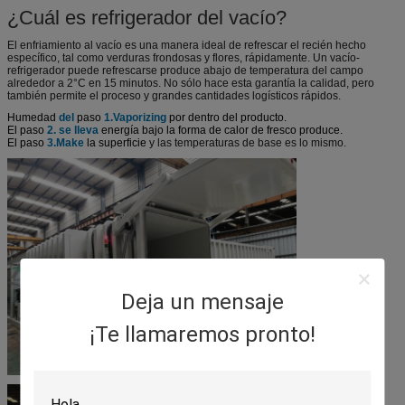
¿Cuál es refrigerador del vacío?
El enfriamiento al vacío es una manera ideal de refrescar el recién hecho
específico, tal como verduras frondosas y flores, rápidamente. Un vacío-
refrigerador puede refrescarse produce abajo de temperatura del campo
alrededor a 2°C en 15 minutos. No sólo hace esta garantía la calidad, pero
también permite el proceso y grandes cantidades logísticos rápidos.
Humedad
del
paso
1.Vaporizing
por dentro del producto.
El paso
2. se lleva
energía bajo la forma de calor de fresco produce.
El paso
3.Make
la superficie
y las temperaturas de base es lo mismo.
Deja un mensaje
¡Te llamaremos pronto!