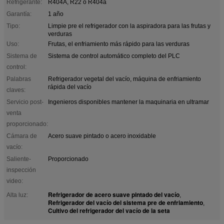
Refrigerante:
R404A, R22 o R404a
Garantía:
1 año
Tipo:
Limpie pre el refrigerador con la aspiradora para las frutas y
verduras
Uso:
Frutas, el enfriamiento más rápido para las verduras
Sistema de
Sistema de control automático completo del PLC
control:
Palabras
Refrigerador vegetal del vacío, máquina de enfriamiento
rápida del vacío
claves:
Servicio post-
Ingenieros disponibles mantener la maquinaria en ultramar
venta
proporcionado:
Cámara de
Acero suave pintado o acero inoxidable
vacío:
Saliente-
Proporcionado
inspección
video:
Refrigerador de acero suave pintado del vacío
Alta luz:
,
Refrigerador del vacío del sistema pre de enfriamiento
,
Cultivo del refrigerador del vacío de la seta