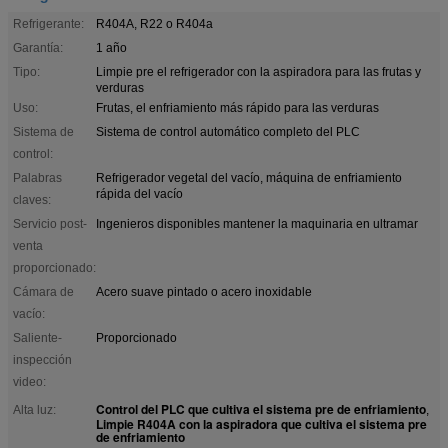
Refrigerante:
R404A, R22 o R404a
Garantía:
1 año
Tipo:
Limpie pre el refrigerador con la aspiradora para las frutas y
verduras
Uso:
Frutas, el enfriamiento más rápido para las verduras
Sistema de
Sistema de control automático completo del PLC
control:
Palabras
Refrigerador vegetal del vacío, máquina de enfriamiento
rápida del vacío
claves:
Servicio post-
Ingenieros disponibles mantener la maquinaria en ultramar
venta
proporcionado:
Cámara de
Acero suave pintado o acero inoxidable
vacío:
Saliente-
Proporcionado
inspección
video:
Control del PLC que cultiva el sistema pre de enfriamiento
Alta luz:
,
Limpie R404A con la aspiradora que cultiva el sistema pre
de enfriamiento