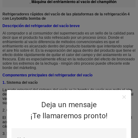
Máquina del enfriamiento al vacío del champiñón
,
Refrigeradores rápidos del vacío de las plataformas de la refrigeración 4
con Leybold/la bomba de
Descripción del refrigerador del vacío breve
Al comprador o al consumidor del supermercado es un sello de la calidad para
decir que el producto ha sido refrescado por un proceso único. Donde el
enfriamiento al vacío diferencia de métodos convencionales es que el
enfriamiento es alcanzado dentro del producto bastante que intentando soplar
el aire frío sobre él. Es la evaporación del agua dentro del producto que tiene el
efecto doble rápidamente de quitar el calor del campo y del aislamiento en la
frescura. Esto es especialmente eficaz en la reducción del efecto de bronceado
sobre los extremos de la lechuga - ningún otro proceso puede ofrecerle este
borde del márketing.
Componentes principales del refrigerador del vacío
1.
Sistema del vacío
La parte principal del sistema del vacío es la bomba de vacío que quita el aire
de la cámara. El rendimiento laboral de la máquina vegetal del enfriamiento al
vacío es efectuado por la bomba de vacío. Elegimos tan el bomba de vacío
Deja un mensaje
superior de Leybold de la marca como el estándar.
2.
Cámara de vacío
¡Te llamaremos pronto!
El tamaño de la cámara es definido por la cantidad de produce. Y se hace del
acero para aguantar la diferencia enorme de la presión dentro y fuera de la
cámara.
3.
Sistema de refrigeración