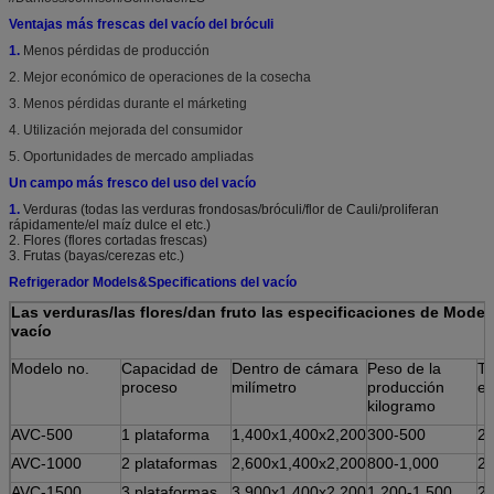
Ventajas más frescas del vacío del bróculi
1.
Menos pérdidas de producción
2. Mejor económico de operaciones de la cosecha
3. Menos pérdidas durante el márketing
4. Utilización mejorada del consumidor
5. Oportunidades de mercado ampliadas
Un campo más fresco del uso del vacío
1.
Verduras (todas las verduras frondosas/bróculi/flor de Cauli/proliferan
rápidamente/el maíz dulce el etc.)
2. Flores (flores cortadas frescas)
3. Frutas (bayas/cerezas etc.)
Refrigerador Models&Specifications del vacío
Las verduras/las flores/dan fruto las especificaciones de Models
vacío
Modelo no.
Capacidad de
Dentro de cámara
Peso de la
Ti
proceso
milímetro
producción
el
kilogramo
AVC-500
1 plataforma
1,400x1,400x2,200
300-500
2
AVC-1000
2 plataformas
2,600x1,400x2,200
800-1,000
2
AVC-1500
3 plataformas
3,900x1,400x2,200
1,200-1,500
2