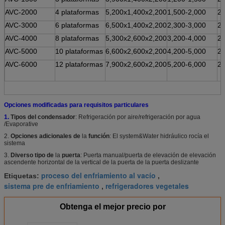
AVC-2000
4 plataformas
5,200x1,400x2,200
1,500-2,000
2
AVC-3000
6 plataformas
6,500x1,400x2,200
2,300-3,000
2
AVC-4000
8 plataformas
5,300x2,600x2,200
3,200-4,000
2
AVC-5000
10 plataformas
6,600x2,600x2,200
4,200-5,000
2
AVC-6000
12 plataformas
7,900x2,600x2,200
5,200-6,000
2
Opciones modificadas para requisitos particulares
1.
Tipos del condensador
: Refrigeración por aire/refrigeración por agua
/Evaporative
2.
Opciones adicionales de
la
función
: El system&Water hidráulico rocía el
sistema
3.
Diverso tipo de
la
puerta
: Puerta manual/puerta de elevación de elevación
ascendente horizontal de la vertical de la puerta de la puerta deslizante
proceso del enfriamiento al vacío
Etiquetas:
,
sistema pre de enfriamiento
refrigeradores vegetales
,
Obtenga el mejor precio por