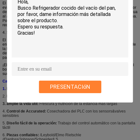
El sistema de refrigeración consiste en principalmente el compresor,
evaporador, condensador, refrigerante, válvula de la extensión, ect del secador
del filtro. La función del sistema de refrigeración es condensar el vapor de agua
al agua líquida en cámara de vacío para evitar la saturación del vapor de agua.
Porque el agua para el evaporarse si el vapor de agua satura y entonces la
reducción de la temperatura de la parada de la producción.
4.
Sistema de control
El sistema de control desarrollado específico se asegura de que la máquina
entera funciona perfecto, incluso con el cargamento parcial. La temperatura de
la blanco será observada rápidamente, sin la congelación de las verduras
delicadas. Los datos de proceso se recogen en el sistema, y todos los
parámetros de proceso relevantes se pueden considerar en la exhibición.
¡El sistema del enfriamiento al vacío se puede comenzar con un empuje en el
botón! La pantalla táctil es muy fácil de actuar y fácil de usar. El menú será
suministrado en la lengua local.
Características más frescas del vacío del bróculi
PRESENTACIóN
1.
Enfriamiento verde:
Eficacia de enfriamiento &Optimal ahorro de energía
2.
Enfriamiento de Radily:
De 30°C a 3°C en 20-30 minutos
3. amplíe la vida útil:
Frescura y nutrición de la estancia más largas
4.
Control de Accurated:
Cosechadora del PLC con los sensors&valves
sensibles
5.
Diseño fácil de la operación:
Trabajo del control automático con la pantalla
táctil
6.
Piezas confiables:
/Leybold/Elmo Rietschle
//Danfoss/Johnson/Schneider/LS