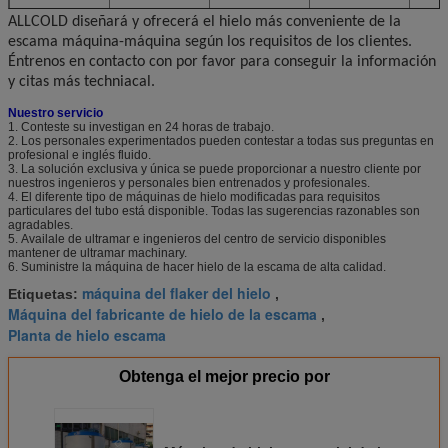
ALLCOLD diseñará y ofrecerá el hielo más conveniente de la
FMH-3T
3000kg
20.5kw
-10
1800
escama máquina-máquina según los requisitos de los clientes.
Éntrenos en contacto con por favor para conseguir la información
FMH-5T
5000kg
28kw
-10
2200
y citas más techniacal.
FMH-10T
10000kg
35kw
-10
2500
Nuestro servicio
1.
Conteste su investigan en 24 horas de trabajo.
2.
Los personales experimentados pueden contestar a todas sus preguntas en
profesional e inglés fluido.
3.
La solución exclusiva y única se puede proporcionar a nuestro cliente por
nuestros ingenieros y personales bien entrenados y profesionales.
4.
El diferente tipo de máquinas de hielo modificadas para requisitos
particulares del tubo está disponible. Todas las sugerencias razonables son
agradables.
5.
Availale de ultramar e ingenieros del centro de servicio disponibles
mantener de ultramar machinary.
6.
Suministre la máquina de hacer hielo de la escama de alta calidad.
máquina del flaker del hielo
Etiquetas:
,
Máquina del fabricante de hielo de la escama
,
Planta de hielo escama
Obtenga el mejor precio por