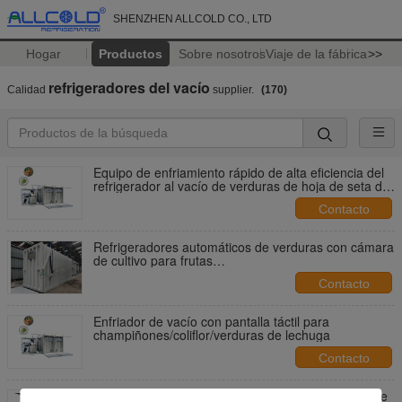
SHENZHEN ALLCOLD CO., LTD
Hogar
Productos
Sobre nosotros
Viaje de la fábrica
>>
refrigeradores del vacío
Calidad
supplier.
(170)
Equipo de enfriamiento rápido de alta eficiencia del
refrigerador al vacío de verduras de hoja de seta de
ostra
Contacto
Refrigeradores automáticos de verduras con cámara
de cultivo para frutas
frescas/champiñones/apio/lechuga
Contacto
Enfriador de vacío con pantalla táctil para
champiñones/coliflor/verduras de lechuga
Contacto
Industria de los productos frescos de la máquina de