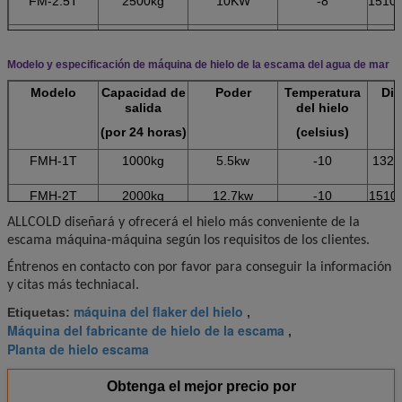
FM-2.5T
2500kg
10KW
-8
1510
FM-3T
3000kg
10.7kw
-8
1600
Modelo y especificación de máquina de hielo de la escama del agua de mar
FM-5T
5000kg
17.5kw
-8
1850
Modelo
Capacidad de
Poder
Temperatura
Di
FM-8T
8000kg
25kw
-8
2200
salida
del hielo
(por 24 horas)
(celsius)
FM-10T
10000kg
30kw
-8
2200
FMH-1T
1000kg
5.5kw
-10
1320
FM-12T
12000kg
36kw
-8
2800
FMH-2T
2000kg
12.7kw
-10
1510
FM-15T
15000kg
40kw
-8
3200
ALLCOLD diseñará y ofrecerá el hielo más conveniente de la
FMH-3T
3000kg
20.5kw
-10
1800
escama máquina-máquina según los requisitos de los clientes.
FM-20T
20000kg
56kw
-8
3600
FMH-5T
5000kg
28kw
-10
2200
Éntrenos en contacto con por favor para conseguir la información
FM-30T
30000kg
82kw
-8
3600
y citas más techniacal.
FMH-10T
10000kg
35kw
-10
2500
máquina del flaker del hielo
Etiquetas:
,
FM-50T
50000kg
110kw
-8
3800
Máquina del fabricante de hielo de la escama
,
Planta de hielo escama
Obtenga el mejor precio por