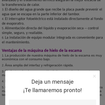
avanzado y el tratamiento térmico aseguran la mejor eficacia de
la transferencia de calor.
El diseño del agua grande que recibe la placa puede prevenir el
3.
agua que se escapa en la parte inferior del tambor.
El interruptor fotoeléctrico está instalado directamente al fondo
4.
de evaporatro.
Alimentación directa del líquido y evaporación seca -- control
5.
simple, seguro, y realiable.
La instalación de equipo modular integrada es conveniente para
6.
el mantenimiento.
Ventajas de la máquina de hielo de la escama
La producción de nuestra máquina de hielo de la escama es muy
1.
económica con el consumo bajo.
Área amplia del interfaz y refrigeración rápida.
2.
El efecto sobre la preservación de los pescados de nuestra
3.
máquina de hielo de la escama es realmente excelente.
Deja un mensaje
Mezcle a fondo.
4.
Como la propiedad seca, el hielo de la escama hecho por nuestra
5.
¡Te llamaremos pronto!
máquina de hielo de la escama es duro de pegarse durante la baja
temperatura, tan convinient para el almacenamiento y el transporte.